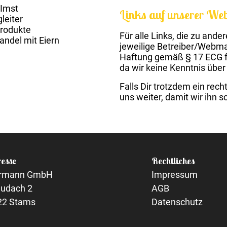
Imst
Links auf unserer Web
leiter
Produkte
Für alle Links, die zu ande
andel mit Eiern
jeweilige Betreiber/Webmas
Haftung gemäß § 17 ECG fü
da wir keine Kenntnis über
Falls Dir trotzdem ein rech
uns weiter, damit wir ihn 
esse
Rechtliches
rmann GmbH
Impressum
audach 2
AGB
22 Stams
Datenschutz